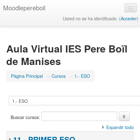
Moodlepereboil
Usted no se ha identificado. (
Acceder
)
Español - Internacional ‎(es)‎
Aula Virtual IES Pere Boïl
de Manises
Página Principal
→
Cursos
→
1.- ESO
Buscar cursos:
Expandir todo
11.- PRIMER ESO